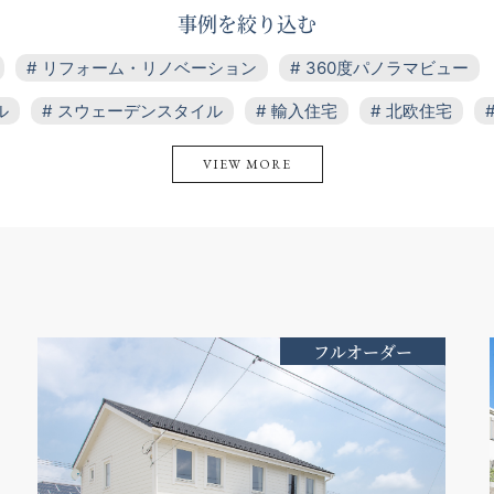
事例を絞り込む
リフォーム・リノベーション
360度パノラマビュー
ル
スウェーデンスタイル
輸入住宅
北欧住宅
キ
ガレージ
アウトドアリビング
カバードポーチ
パウダールーム
吹き抜け
薪ストーブ
暖炉
3層ガラス窓
ドライウォール
全館空調
温水床暖
フルオーダー