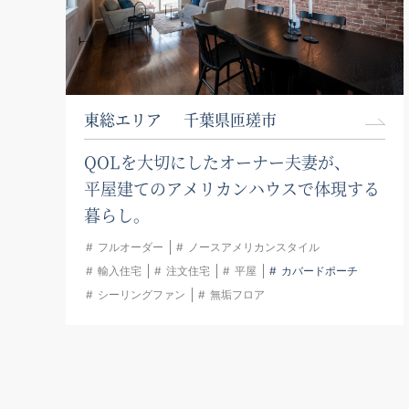
東総エリア
千葉県匝瑳市
QOLを大切にしたオーナー夫妻が、
平屋建てのアメリカンハウスで体現する
暮らし。
フルオーダー
ノースアメリカンスタイル
輸入住宅
注文住宅
平屋
カバードポーチ
シーリングファン
無垢フロア