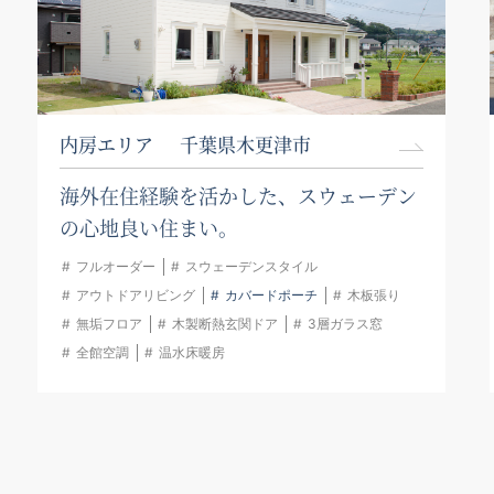
内房エリア
千葉県木更津市
海外在住経験を活かした、
スウェーデン
の心地良い住まい。
フルオーダー
スウェーデンスタイル
アウトドアリビング
カバードポーチ
木板張り
無垢フロア
木製断熱玄関ドア
3層ガラス窓
全館空調
温水床暖房