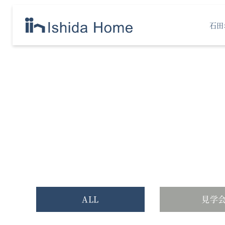
石田
ALL
見学